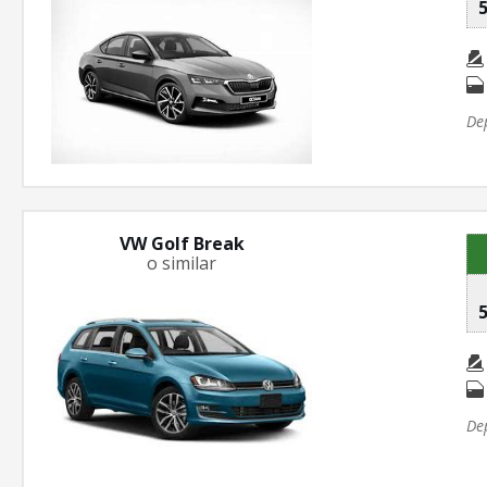
5
De
VW Golf Break
o similar
5
De