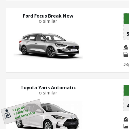
Ford Focus Break New
o similar
5
De
Toyota Yaris Automatic
o similar
4
aj
a
d
e
c
a
bi
a
ut
o
m
átic
c
os
m
a